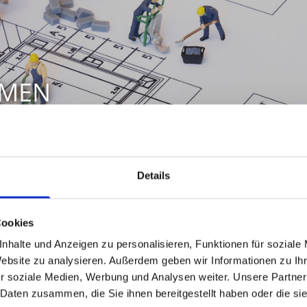
Details
Cookies
den - Ihr Partner für Hochbau
nhalte und Anzeigen zu personalisieren, Funktionen für soziale
Website zu analysieren. Außerdem geben wir Informationen zu I
t aus Rah­den. Wir sind seit 1959 Ihr zu­ver­läs­si­ger Part­ner
r soziale Medien, Werbung und Analysen weiter. Unsere Partner
Ver­gan­gen­heit in der Re­gi­on um Min­den-Lüb­be­cke di­ve­
 Daten zusammen, die Sie ihnen bereitgestellt haben oder die s
­li­en­haus bis hin zu gro­ßen ge­werb­li­chen La­ger­hal­len.