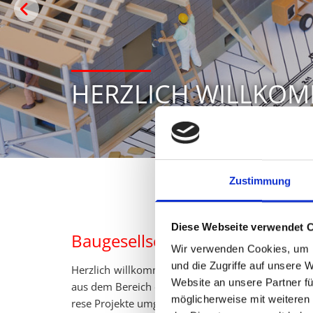
OMMEN
Zustimmung
Diese Webseite verwendet 
Baugesellschaft Knost aus Rah
Wir verwenden Cookies, um I
und die Zugriffe auf unsere 
Herz­lich will­kom­men bei der Bau­ge­sell­schaft Knos
Website an unsere Partner fü
aus dem Be­reich des Hoch­baus. So haben wir in der 
möglicherweise mit weiteren
r­ese Pro­jek­te um­ge­setzt - vom klas­si­schen Ein­fa­mi