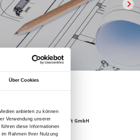
HERZLICH WILLK
Über Cookies
Kontakt
 Medien anbieten zu können
hrer Verwendung unserer
Knost Baugesellschaft GmbH
 führen diese Informationen
Fan­g­ort 25
ie im Rahmen Ihrer Nutzung
32369 Rah­den-We­he