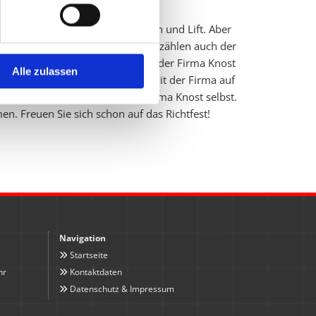
 Hoch­haus mit vie­len Stock­wer­ken und Lift. Aber
r­rich­tet. Zum An­ge­bot der Firma zäh­len auch der
ke er­hö­hen möch­te, ist auch bei der Firma Knost
Alle zulassen
ag ma­chen, und wenn Sie sie sich mit der Firma auf
­kon­struk­tio­nen über­nimmt die Firma Knost selbst.
men. Freu­en Sie sich schon auf das Richt­fest!
Navigation
Startseite

hr
Kontaktdaten

Datenschutz & Impressum
