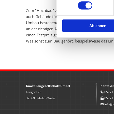
Zum "Hoch­bau" zäh­len Spe­zia­lis­ten Pri­vat­häu­se
auch Ge­bäu­de für ge­werb­li­che Zwe­cke wie etwa Bü
Umbau be­ste­hen­der Ge­bäu­de sowie An­bau- und V
Ablehnen
an der rich­ti­gen Adres­se. Die Bau­ge­sell­schaft 
einen Fest­preis ge­ei­nigt haben, star­tet das Bau­vo
Was sonst zum Bau ge­hört, bei­spiels­wei­se das Ein­
Knost Baugesellschaft GmbH
Kontakt
Fangort 25
05771 

32369 Rahden-Wehe
05771 

info@k
