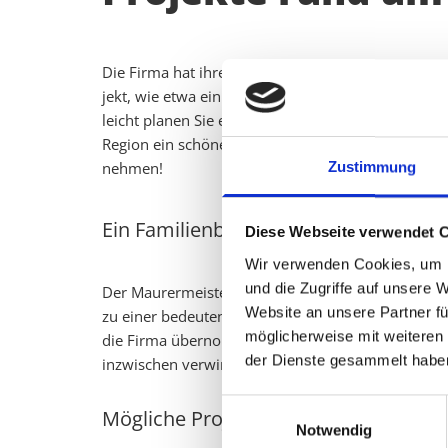
Die Firma hat ihren Sitz auf dem Lande - im Dörf­ch
jekt, wie etwa ein Bü­ro­ge­bäu­de oder ein Mehr­fa­mi
leicht pla­nen Sie einen Neu­bau in Warm­sen oder 
Re­gi­on ein schö­nes neues Ge­bäu­de auf­fällt, dann 
neh­men!
Zustimmung
Ein Familienbetrieb mit jahrzehntela
Diese Webseite verwendet 
Wir verwenden Cookies, um I
und die Zugriffe auf unsere 
Der Maurermeister Heinrich Knost und seine Frau 
Website an unsere Partner fü
zu einer bedeutenden Firma angewachsen war, zu
möglicherweise mit weiteren
die Firma übernommen, die nun noch mehr Mitarbei
der Dienste gesammelt habe
inzwischen verwirklicht, und sie hat sich einen gu
Einwilligungsauswahl
Mögliche Projekte - und was ist eigen
Notwendig