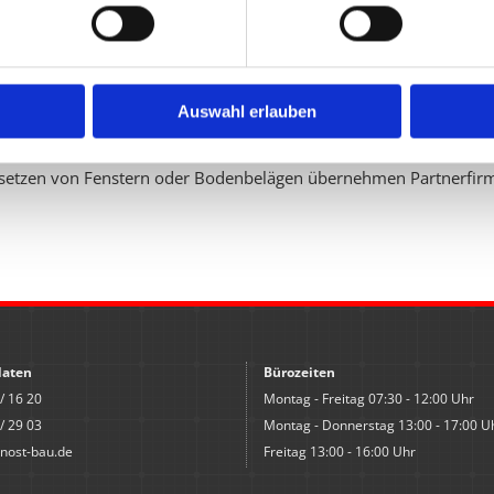
r jeder Größe - vom Ein­fa­mi­li­en­haus über das Dop­pel­haus bis zum
­ro­ge­bäu­de, La­ger- und Fa­brik­hal­len hat die Firma Knost schon e
er­grö­ße­rungs­maß­nah­men. Wer z.B. sein Haus um zwei Stock­wer­
Auswahl erlauben
Knost GmbH wird Ihnen für Ihr Pro­jekt zu­nächst einen Preis­vor­schl
r­ha­ben schon bald: Mau­rer- und Be­ton­ar­bei­ten sowie Stahl­be­ton
set­zen von Fens­tern oder Bo­den­be­lä­gen über­neh­men Part­ner­fir­
daten
Bürozeiten
/ 16 20
Montag - Freitag 07:30 - 12:00 Uhr
/ 29 03
Montag - Donnerstag 13:00 - 17:00 U
nost-bau.de
Freitag 13:00 - 16:00 Uhr