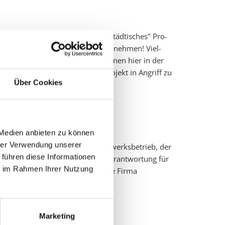
. Aber auch wenn Sie ein "groß­städ­ti­sches" Pro­
 Knost GmbH Ihren Auf­trag gern über­neh­men! Viel­
ch von Rah­den-We­he! Und wenn Ihnen hier in der
st ist gern be­reit, Ihr Traum­pro­jekt in An­griff zu
Über Cookies
H
 Medien anbieten zu können
hrer Verwendung unserer
de der ursprünglich kleine Handwerksbetrieb, der
 führen diese Informationen
Gründers und dessen Sohn die Verantwortung für
ie im Rahmen Ihrer Nutzung
bietet. Viele Bauvorhaben hat die Firma
Marketing